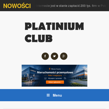
NOWOŚCI
pleksową obsługę w internecie jest w stanie zapłacić 200 tys. firm w Polsce
Menu