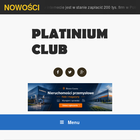
NOWOŚCI
pleksową obsługę w internecie jest w stanie zapłacić 200 tys. firm w Polsce
Menu