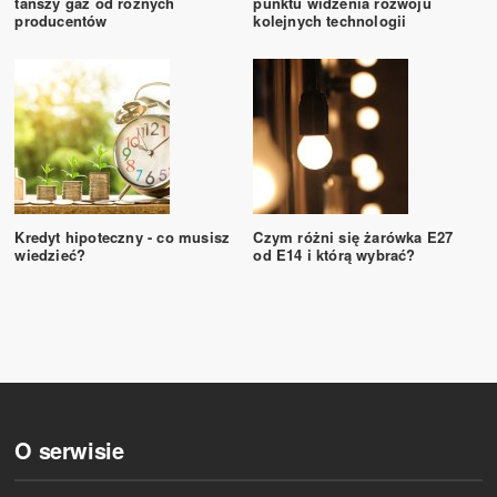
tańszy gaz od różnych
punktu widzenia rozwoju
producentów
kolejnych technologii
Kredyt hipoteczny - co musisz
Czym różni się żarówka E27
wiedzieć?
od E14 i którą wybrać?
O serwisie