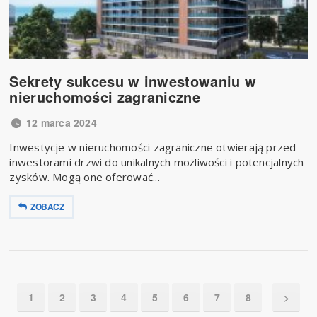
Sekrety sukcesu w inwestowaniu w
nieruchomości zagraniczne
12 marca 2024
Inwestycje w nieruchomości zagraniczne otwierają przed
inwestorami drzwi do unikalnych możliwości i potencjalnych
zysków. Mogą one oferować...
ZOBACZ
1
2
3
4
5
6
7
8
>