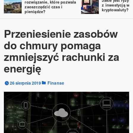
Jakie jest ryzyk
rozwiązanie, które pozwala
z inwestycją w
zaoszczędzić czas i
kryptowaluty?
pieniądze?
Przeniesienie zasobów
do chmury pomaga
zmniejszyć rachunki za
energię
26 sierpnia 2019
Finanse