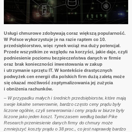
Usługi chmurowe zdobywają coraz większą popularność.
W Polsce wykorzystuje je na razie raptem co 10.
przedsiębiorstwo, więc rynek wciąż ma duży potencjał.
Przede wszystkim ze względu na korzyści, jakie daje, czyli
podniesienie poziomu bezpieczeństwa danych w firmie
oraz brak konieczności inwestowania w zakup
i utrzymanie sprzętu IT. W kontekście drastycznych
podwyżek cen energii dla polskich firm dużą zaletą może
się okazać możliwość zoptymalizowania jej zużycia
i obniżenia rachunków.
– W przypadku małych i średnich przedsiębiorstw, które mają
swoje lokalne serwerownie, bardzo często ceny prądu były
liczone ogólnie, czyli serwerownia i ceny prądu w biurze były
liczone jako jeden koszt. Tymczasem według badań Pike
Research przeniesienie danych firmy do chmury może
zmniejszyć koszty prądu o 38 proc., co jest naprawdę bardzo