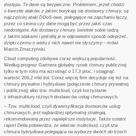
dostępu. Te dane są bezpieczne. Problemem, jeżeli chodzi
o kwestie ataków, z jakimi borykają się dostawcy chmury, są
najczęściej ataki DDoS-owe, polegające na zapchaniu łączy,
przez co strona czy dane mogą być przez jakiś czas
niedostępne. Ale dostawcy chmury świetnie sobie radzą
z takimi atakami i potrafią je w odpowiedni sposób odeprzeć,
dzięki czemu o wielu z nich nawet nie słyszymy
– mówi
Marcin Zmaczyński.
Cloud computing zdobywa coraz większą popularność.
Według prognoz Gartnera globalny rynek chmury publicznej
tylko w tym roku ma wzrosnąć o 17,3 proc. i osiągnąć
wartość 206,2 mld dol. Coraz więcej firm decyduje się też na
chmury prywatne i hybrydowe (połączenie chmury prywatnej
i publicznej) albo tzw. multicloud, czyli korzystanie
z infrastruktury różnych dostawców usług chmurowych.
– Tzw. multicloud, czyli dywersyfikacja dostawców usług
chmurowych, jest najbardziej optymalną strategią,
rekomendowaną przez największe instytucje. Także ostatni
raport Della potwierdza, że właśnie multicloud, czyli tzw.
chmura hybrydowa polegająca na wyborze dwóch do trzech