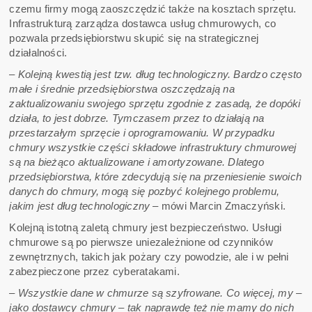
czemu firmy mogą zaoszczędzić także na kosztach sprzętu.
Infrastrukturą zarządza dostawca usług chmurowych, co
pozwala przedsiębiorstwu skupić się na strategicznej
działalności.
– Kolejną kwestią jest tzw. dług technologiczny. Bardzo często
małe i średnie przedsiębiorstwa oszczędzają na
zaktualizowaniu swojego sprzętu zgodnie z zasadą, że dopóki
działa, to jest dobrze. Tymczasem przez to działają na
przestarzałym sprzęcie i oprogramowaniu. W przypadku
chmury wszystkie części składowe infrastruktury chmurowej
są na bieżąco aktualizowane i amortyzowane. Dlatego
przedsiębiorstwa, które zdecydują się na przeniesienie swoich
danych do chmury, mogą się pozbyć kolejnego problemu,
jakim jest dług technologiczny
– mówi Marcin Zmaczyński.
Kolejną istotną zaletą chmury jest bezpieczeństwo. Usługi
chmurowe są po pierwsze uniezależnione od czynników
zewnętrznych, takich jak pożary czy powodzie, ale i w pełni
zabezpieczone przez cyberatakami.
– Wszystkie dane w chmurze są szyfrowane. Co więcej, my –
jako dostawcy chmury – tak naprawdę też nie mamy do nich