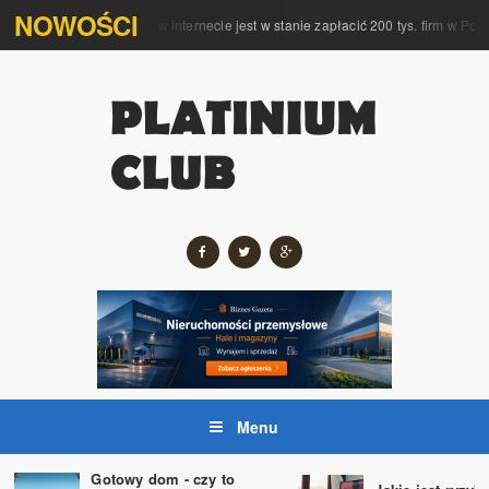
NOWOŚCI
kompleksową obsługę w internecie jest w stanie zapłacić 200 tys. firm w Polsce
Menu
Gotowy dom - czy to