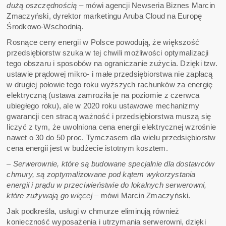
dużą oszczędnością
– mówi agencji Newseria Biznes Marcin
Zmaczyński, dyrektor marketingu Aruba Cloud na Europę
Środkowo-Wschodnią.
Rosnące ceny energii w Polsce powodują, że większość
przedsiębiorstw szuka w tej chwili możliwości optymalizacji
tego obszaru i sposobów na ograniczanie zużycia. Dzięki tzw.
ustawie prądowej mikro- i małe przedsiębiorstwa nie zapłacą
w drugiej połowie tego roku wyższych rachunków za energię
elektryczną (ustawa zamroziła je na poziomie z czerwca
ubiegłego roku), ale w 2020 roku ustawowe mechanizmy
gwarancji cen stracą ważność i przedsiębiorstwa muszą się
liczyć z tym, że uwolniona cena energii elektrycznej wzrośnie
nawet o 30 do 50 proc. Tymczasem dla wielu przedsiębiorstw
cena energii jest w budżecie istotnym kosztem.
– Serwerownie, które są budowane specjalnie dla dostawców
chmury, są zoptymalizowane pod kątem wykorzystania
energii i prądu w przeciwieństwie do lokalnych serwerowni,
które zużywają go więcej –
mówi Marcin Zmaczyński.
Jak podkreśla, usługi w chmurze eliminują również
konieczność wyposażenia i utrzymania serwerowni, dzięki