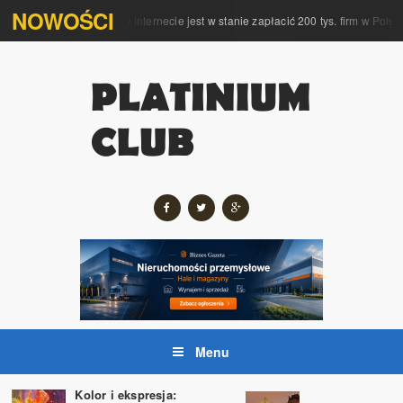
NOWOŚCI
mpleksową obsługę w internecie jest w stanie zapłacić 200 tys. firm w Polsce
Menu
Kolor i ekspresja: