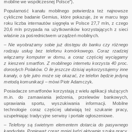
mobilne we współczesnej Polsce”).
Popularność kanału mobilnego potwierdza też najnowsze
cykliczne badanie Gemius, które pokazuje, że w marcu tego
roku liczba internautów sięgnęła w Polsce 27,7 mln, z czego
20,6 mln przypada na użytkowników korzystających z sieci
właśnie za pośrednictwem urządzeń mobilnych.
– Nie wyobrażamy sobie już dostępu do banku czy różnego
rodzaju usług bez telefonu komórkowego. Coraz rzadziej
włączamy komputer w domu, a coraz częściej wyciągamy
z kieszeni smartfon. Z mobilnego internetu korzysta 40 proc.
dorosłych Polaków. O ile jeszcze dzisiaj wykorzystujemy inne
kanały, o tyle jutro może się okazać, że telefon będzie jedyną
metodą komunikacji –
mówi Piotr Adamczyk.
Posiadacze smartfonów korzystają z wielu aplikacji służących
m.in. do zamawiania jedzenia, przelewów bankowych,
uprawiania sportu, wyszukiwania informacji. Mobilne
technologie coraz częściej ułatwiają też szukanie pracy,
uzupełniając tradycyjne serwisy i portale ogłoszeniowe.
– Telefony są świetnym elementem dotarcia do pasywnego
kandydata. Ponieważ coraz mniej ludzi aktywnie szuka pracy,