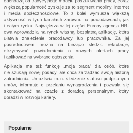
odchodzą od tradycyjnego modelu poszukiwania pracy, coraz
większą popularność zyskuje za to segment mobilny, internet
i media społecznościowe. To z kolei wymusza większą
aktywność w tych kanałach zarówno na pracodawcach, jak
i całym rynku. Największa w tej części Europy agencja HR-
owa wprowadziła na rynek własną, bezpłatną aplikację, która
ułatwia znalezienie pracodawcy lub pracownika. Za jej
pośrednictwem można na bieżąco śledzić rekrutacje,
otrzymywać powiadomienia o nowych ofertach pracy
i aplikować na wybrane ogłoszenia.
Aplikacja ma też funkcję „moja praca” dla osób, które
nie szukają nowej posady, ale chcą zarządzać swoją historią
zatrudnienia. Umożliwia m.in. śledzenie statusu podpisanych
umów, informuje o przelaniu wynagrodzenia i pozwala się
skontaktować na czacie z doradcą personalnym, który
doradzi w rozwoju kariery.
Popularne