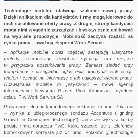
Technologie mobilne ułatwiają szukanie nowej pracy.
Dzięki aplikacjom dla kandydatów firmy mogą kierować do
nich sprofilowane oferty pracy. Z drugiej strony kandydaci
mogą nimi wygodnie zarządzać i błyskawicznie aplikować
na wybrane propozycje. Mobilność zaczyna rządzić na
rynku pracy – uważają eksperci Work Service.
– Aplikacje mobilne coraz częściej zastępują klasyczne
metody komunikacji. Podobna sytuacja ma miejsce
w przypadku poszukiwania pracy. Zamiast siadać przy
komputerze i przeglądać ogłoszenia, kandydat woli wziąć
telefon i czekać na informację o jak najlepszej ofercie pracy.
Rozwiązania mobilne to przyszłość –
mówi agencji
informacyjnej Newseria Biznes Piotr Adamczyk, dyrektor
działu IT w Work Service SA.
Posiadanie telefonu komórkowego deklaruje 75 proc. Polaków
– wynika z ubiegłorocznego sondażu Accenture („Igniting
Growth in Consumer Technology”). Jeszcze wyższą liczbę
podaje firma doradcza PwC, która szacuje, że z telefonów
komórkowych korzysta już 94 proc. Polaków („Technologie