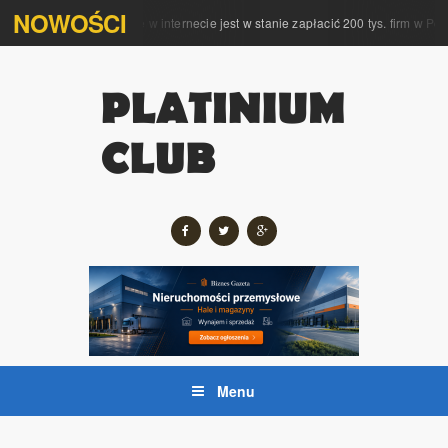
NOWOŚCI
 kompleksową obsługę w internecie jest w stanie zapłacić 200 tys. firm w Polsc
Menu