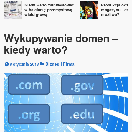
Kiedy warto zainwestować
Produkcja odzie
w hafciarkę przemysłową
magazynu - czy 
wieloigłową
możliwe?
Wykupywanie domen –
kiedy warto?
8 stycznia 2018
Biznes i Firma