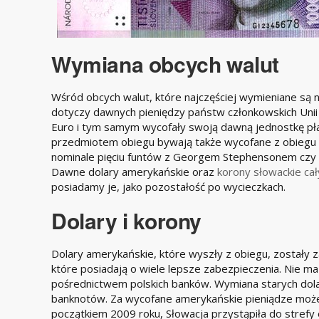
Wymiana obcych walut
Wśród obcych walut, które najczęściej wymieniane są 
dotyczy dawnych pieniędzy państw członkowskich Unii 
Euro i tym samym wycofały swoją dawną jednostkę płat
przedmiotem obiegu bywają także wycofane z obiegu ni
nominale pięciu funtów z Georgem Stephensonem czy 
Dawne dolary amerykańskie oraz
korony słowackie ca
posiadamy je, jako pozostałość po wycieczkach.
Dolary i korony
Dolary amerykańskie, które wyszły z obiegu, zostały
które posiadają o wiele lepsze zabezpieczenia. Nie ma
pośrednictwem polskich banków. Wymiana starych dola
banknotów. Za wycofane amerykańskie pieniądze może
początkiem 2009 roku, Słowacja przystąpiła do stref