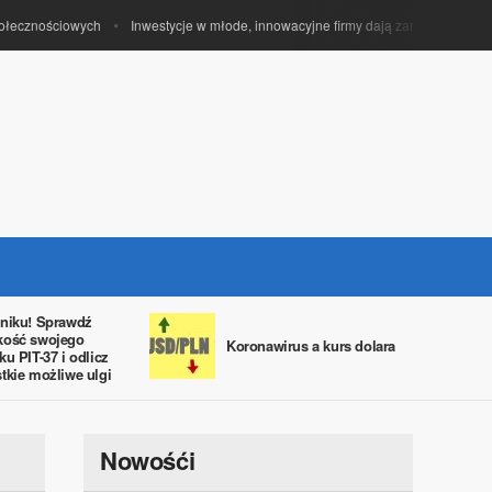
cznościowych
Inwestycje w młode, innowacyjne firmy dają zarobić funduszom v
niku! Sprawdź
kość swojego
Koronawirus a kurs dolara
ku PIT-37 i odlicz
tkie możliwe ulgi
Nowośći