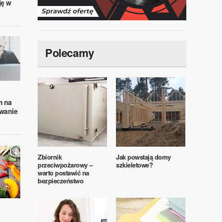
ję w
Polecamy
m na
wanie
Zbiornik
Jak powstają domy
przeciwpożarowy –
szkieletowe?
warto postawić na
bezpieczeństwo