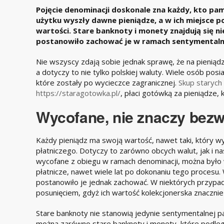
Pojęcie denominacji doskonale zna każdy, kto p
użytku wyszły dawne pieniądze, a w ich miejsce po
wartości. Stare banknoty i monety znajdują się 
postanowiło zachować je w ramach sentymentalne
Nie wszyscy zdają sobie jednak sprawę, że na pieniądz
a dotyczy to nie tylko polskiej waluty. Wiele osób pos
które zostały po wycieczce zagranicznej.
Skup starych
https://staragotowka.pl/
, płaci gotówką za pieniądze, 
Wycofane, nie znaczy bez
Każdy pieniądz ma swoją wartość, nawet taki, który wy
płatniczego. Dotyczy to zarówno obcych walut, jak i n
wycofane z obiegu w ramach denominacji, można było
płatnicze, nawet wiele lat po dokonaniu tego procesu.
postanowiło je jednak zachować. W niektórych przypa
posunięciem, gdyż ich wartość kolekcjonerska znacznie
Stare banknoty nie stanowią jedynie sentymentalnej pa
można zarówno stare banknoty i monety, które podleg