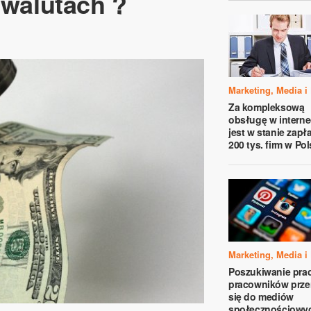
 walutach ?
Marketing, Media i
Za kompleksową
obsługę w interne
jest w stanie zapł
200 tys. firm w Po
Marketing, Media i
Poszukiwanie prac
pracowników prze
się do mediów
społecznościowy