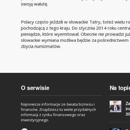
swoją walutę.
Polacy często jeździli w słowackie Tatry, toteż wielu
pochodzącą z tego kraju. Do stycznia 2014 roku centr
pieniądze, które wyemitował. Obecnie nie prowadzi ju
słowackie wymiana możliwa będzie za pośrednictwem s
zbycia numizmatów.
O serwisie
Na topi
Za
Najnowsze informacje ze świata biznesu i
in
finansów. Znajdziesz tu wiele przydatnych
20
informacji z rynku finansowego oraz
inwestycyjnego.