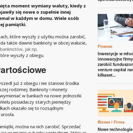
amięta moment wymiany waluty, kiedy z
jawiły się nowe o zupełnie innej
niemal w każdym w domu. Wiele osób
j pamiątki.
ach, które wyszły z użytku można zarobić,
iada także dawne banknoty w obcej walucie,
Finanse
 banknotów, jak np.
Inwestycje w młod
które wyszły z obiegu.
innowacyjne firmy
zarobić funduszo
wartościowe
venture capital na
kilkaset...
szedł już z obiegu i nie stanowi środka
aszej rodzimej. Banknoty i monety
 wymieniać w bankach na nowe jednostki
 Wielu posiadaczy starych pieniędzy
dkach okazało się to rozsądnym
 urosła.
Biznes i Firma
miątki, można na nich zarobić. Sprzedać
Nowe technologie
ają wymianie w banku centralnym, który je