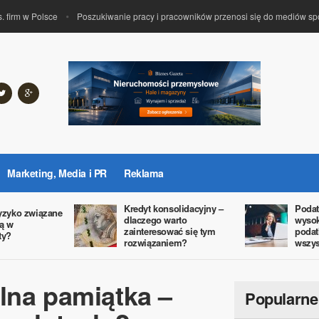
rm w Polsce
Poszukiwanie pracy i pracowników przenosi się do mediów społe
Marketing, Media i PR
Reklama
Kredyt konsolidacyjny –
Podat
ryzyko związane
dlaczego warto
wyso
ją w
zainteresować się tym
podat
ty?
rozwiązaniem?
wszys
lna pamiątka –
Popularne