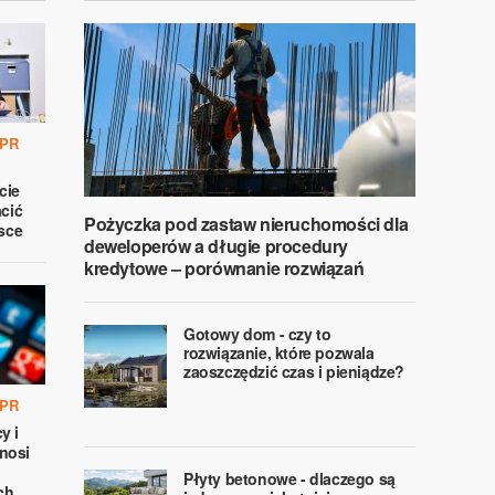
 PR
cie
acić
Pożyczka pod zastaw nieruchomości dla
lsce
deweloperów a długie procedury
kredytowe – porównanie rozwiązań
Gotowy dom - czy to
rozwiązanie, które pozwala
zaoszczędzić czas i pieniądze?
 PR
y i
nosi
Płyty betonowe - dlaczego są
ch