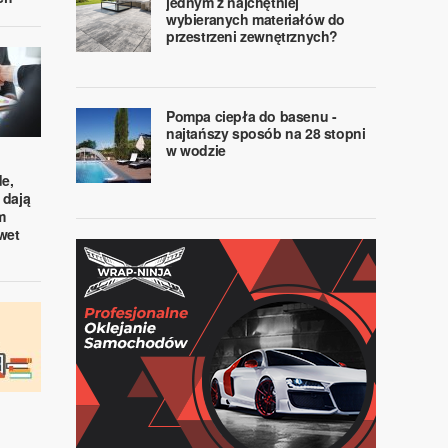
jednym z najchętniej
wybieranych materiałów do
przestrzeni zewnętrznych?
Pompa ciepła do basenu -
najtańszy sposób na 28 stopni
w wodzie
e,
 dają
m
wet