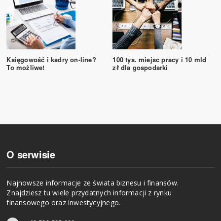
Księgowość i kadry on-line?
100 tys. miejsc pracy i 10 mld
To możliwe!
zł dla gospodarki
O serwisie
Najnowsze informacje ze świata biznesu i finansów.
Znajdziesz tu wiele przydatnych informacji z rynku
finansowego oraz inwestycyjnego.