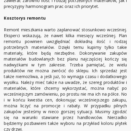
zawierać zarówno ilość i rodzaj potrzebnych materiałów, jak i
precyzyjny harmonogram prac oraz ich priorytet.
Kosztorys remontu
Remont mieszkania warto zaplanować stosunkowo wcześniej.
Eksperci wskazują, że nawet kilka miesięcy wcześniej. Plan
remontu powinien uwzględniać dokładną ilość i rodzaj
potrzebnych materiałów. Dzięki temu kupimy tylko takie
materiały, które będą niezbędne. Dokonywanie zakupów
materiałów budowlanych bez planu najczęściej kończy się
nadwyżkami w tym zakresie. Trzeba pamiętać, że wielu
produktów nie można zwrócić do sklepu. Ich sprzedaż jest
także niemożliwa, a jeśli już, to wymaga czasu i dodatkowego
wysiłku. Należy mieć także na uwadze, że szereg produktów i
materiałów, które chcemy wykorzystać, można nabyć po
wcześniejszym zamówieniu, po prostu nie ma ich na półce. No
i w końcu kwestia cen, dokonując wcześniejszego zakupu,
można liczyć na promocje i rabaty. W przypadku pilnych
zakupów jesteśmy w nieco gorszej sytuacji. Musimy zgodzić
się na warunki stawiane przez handlowców. Nierzadko
będziemy pozbawieni także wyboru na przykład koloru płytek
czy drzwi.