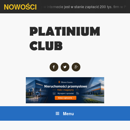
NOWOŚCI
 kompleksową obsługę w internecie jest w stanie zapłacić 200 tys. firm w Polsc
Menu