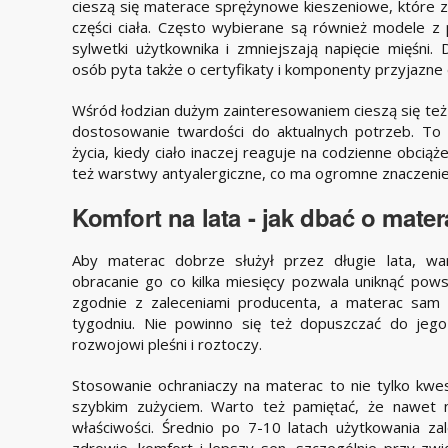
cieszą się materace sprężynowe kieszeniowe, które z
części ciała. Często wybierane są również modele z
sylwetki użytkownika i zmniejszają napięcie mięśni. 
osób pyta także o certyfikaty i komponenty przyjazne 
Wśród łodzian dużym zainteresowaniem cieszą się też
dostosowanie twardości do aktualnych potrzeb. To
życia, kiedy ciało inaczej reaguje na codzienne obci
też warstwy antyalergiczne, co ma ogromne znaczenie
Komfort na lata - jak dbać o mater
Aby materac dobrze służył przez długie lata, war
obracanie go co kilka miesięcy pozwala uniknąć pows
zgodnie z zaleceniami producenta, a materac sam 
tygodniu. Nie powinno się też dopuszczać do jego
rozwojowi pleśni i roztoczy.
Stosowanie ochraniaczy na materac to nie tylko kwes
szybkim zużyciem. Warto też pamiętać, że nawet 
właściwości. Średnio po 7-10 latach użytkowania z
zdrowie, komfort i lepszy sen, szczególnie przy zw