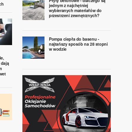
Płyty betonowe - dlaczego są
ch
jednym z najchętniej
wybieranych materiałów do
przestrzeni zewnętrznych?
Pompa ciepła do basenu -
najtańszy sposób na 28 stopni
w wodzie
e,
 dają
m
wet