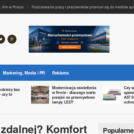
rm w Polsce
Poszukiwanie pracy i pracowników przenosi się do mediów społe
Marketing, Media i PR
Reklama
Modernizacja oświetlenia
Czy w
odzieży bez
w firmie - dlaczego warto
apara
 czy to
przejść na przemysłowe
A57 5
lampy LED?
ochro
 zdalnej? Komfort
Popularne