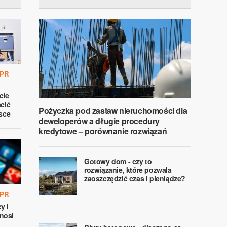
 PR
cie
acić
Pożyczka pod zastaw nieruchomości dla
lsce
deweloperów a długie procedury
kredytowe – porównanie rozwiązań
Gotowy dom - czy to
rozwiązanie, które pozwala
zaoszczędzić czas i pieniądze?
 PR
y i
nosi