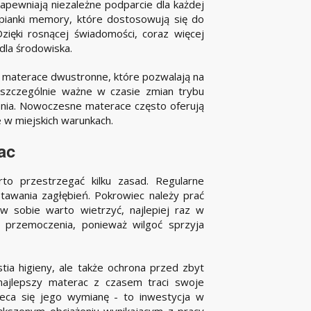
apewniają niezależne podparcie dla każdej
 pianki memory, które dostosowują się do
Dzięki rosnącej świadomości, coraz więcej
dla środowiska.
 materace dwustronne, które pozwalają na
 szczególnie ważne w czasie zmian trybu
ążenia. Nowoczesne materace często oferują
 w miejskich warunkach.
ac
to przestrzegać kilku zasad. Regularne
tawania zagłębień. Pokrowiec należy prać
w sobie warto wietrzyć, najlepiej raz w
 przemoczenia, ponieważ wilgoć sprzyja
tia higieny, ale także ochrona przed zbyt
najlepszy materac z czasem traci swoje
aleca się jego wymianę - to inwestycja w
iększonym obciążeniu wynikającym z pracy