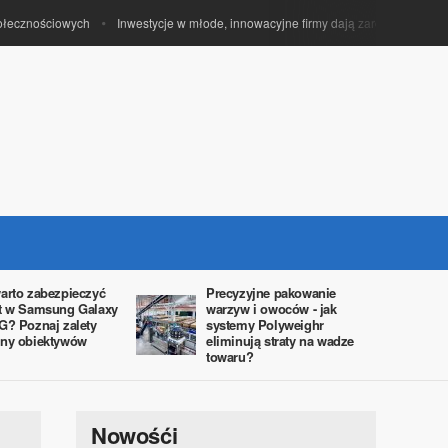
cznościowych
Inwestycje w młode, innowacyjne firmy dają zarobić funduszom ve
arto zabezpieczyć
Precyzyjne pakowanie
t w Samsung Galaxy
warzyw i owoców - jak
G? Poznaj zalety
systemy Polyweighr
ny obiektywów
eliminują straty na wadze
towaru?
Nowośći