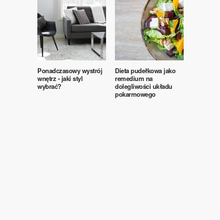
Ponadczasowy wystrój
Dieta pudełkowa jako
wnętrz - jaki styl
remedium na
wybrać?
dolegliwości układu
pokarmowego