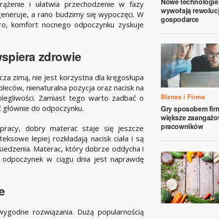
Nowe technologie
krążenie i ułatwia przechodzenie w fazy
wywołają rewoluc
generuje, a rano budzimy się wypoczęci. W
gospodarce
uro, komfort nocnego odpoczynku zyskuje
wspiera zdrowie
za zimą, nie jest korzystna dla kręgosłupa
leców, nienaturalna pozycja oraz nacisk na
Biznes i Firma
legliwości. Zamiast tego warto zadbać o
yć głównie do odpoczynku.
Gry sposobem fir
większe zaangażo
pracowników
m pracy, dobry materac staje się jeszcze
eksowe lepiej rozkładają nacisk ciała i są
siedzenia. Materac, który dobrze oddycha i
ki odpoczynek w ciągu dnia jest naprawdę
e
 wygodne rozwiązania. Dużą popularnością