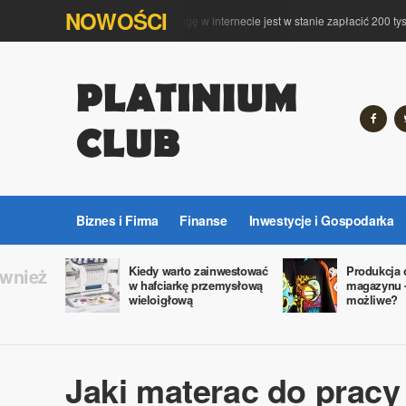
NOWOŚCI
Za kompleksową obsługę w internecie jest w stanie zapłacić 200 tys. fi
Biznes i Firma
Finanse
Inwestycje i Gospodarka
Kiedy warto zainwestować
Produkcja 
ównież
w hafciarkę przemysłową
magazynu -
wieloigłową
możliwe?
Jaki materac do pracy