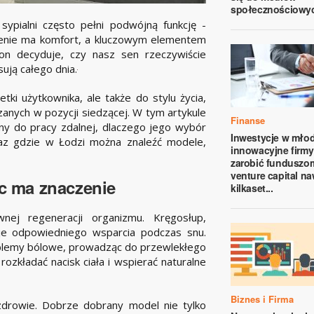
społecznościowy
sypialni często pełni podwójną funkcję -
czenie ma komfort, a kluczowym elementem
n decyduje, czy nasz sen rzeczywiście
ują całego dnia.
ki użytkownika, ale także do stylu życia,
dzanych w pozycji siedzącej. W tym artykule
Finanse
ny do pracy zdalnej, dlaczego jego wybór
Inwestycje w młod
z gdzie w Łodzi można znaleźć modele,
innowacyjne firmy
zarobić funduszo
venture capital na
c ma znaczenie
kilkaset...
nej regeneracji organizmu. Kręgosłup,
je odpowiedniego wsparcia podczas snu.
oblemy bólowe, prowadząc do przewlekłego
zkładać nacisk ciała i wspierać naturalne
Biznes i Firma
drowie. Dobrze dobrany model nie tylko