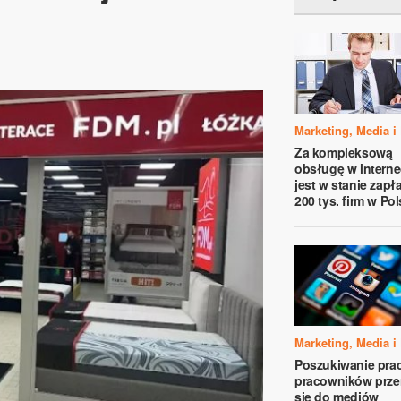
Marketing, Media i
Za kompleksową
obsługę w interne
jest w stanie zapł
200 tys. firm w Po
Marketing, Media i
Poszukiwanie prac
pracowników prze
się do mediów