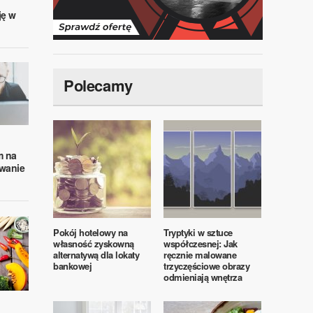
ję w
Polecamy
m na
wanie
Pokój hotelowy na
Tryptyki w sztuce
własność zyskowną
współczesnej: Jak
alternatywą dla lokaty
ręcznie malowane
bankowej
trzyczęściowe obrazy
odmieniają wnętrza