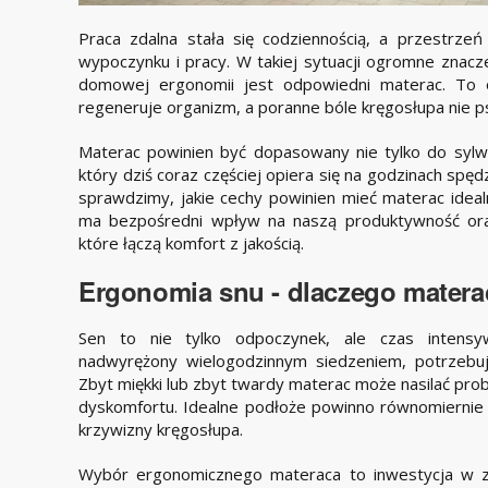
Praca zdalna stała się codziennością, a przestrzeń 
wypoczynku i pracy. W takiej sytuacji ogromne zna
domowej ergonomii jest odpowiedni materac. To o
regeneruje organizm, a poranne bóle kręgosłupa nie ps
Materac powinien być dopasowany nie tylko do sylwet
który dziś coraz częściej opiera się na godzinach spę
sprawdzimy, jakie cechy powinien mieć materac ideal
ma bezpośredni wpływ na naszą produktywność ora
które łączą komfort z jakością.
Ergonomia snu - dlaczego matera
Sen to nie tylko odpoczynek, ale czas intensyw
nadwyrężony wielogodzinnym siedzeniem, potrzebu
Zbyt miękki lub zbyt twardy materac może nasilać pr
dyskomfortu. Idealne podłoże powinno równomiernie ro
krzywizny kręgosłupa.
Wybór ergonomicznego materaca to inwestycja w z