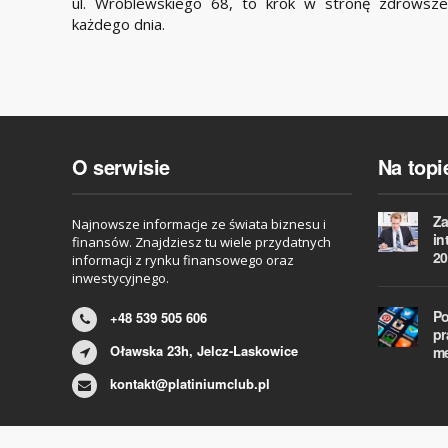
ul. Wróblewskiego 68, to krok w stronę zdrowsze
każdego dnia.
O serwisie
Na topi
Za
Najnowsze informacje ze świata biznesu i
in
finansów. Znajdziesz tu wiele przydatnych
20
informacji z rynku finansowego oraz
inwestycyjnego.
Po
+48 539 505 606
pr
Oławska 23h, Jelcz-Laskowice
m
kontakt@platiniumclub.pl