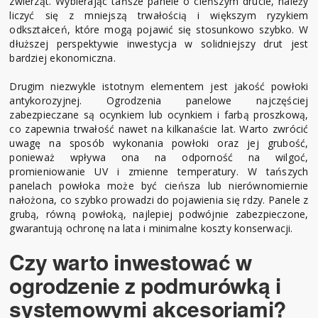
zwierząt. Wybierając tańsze panele o cieńszym drucie, należy
liczyć się z mniejszą trwałością i większym ryzykiem
odkształceń, które mogą pojawić się stosunkowo szybko. W
dłuższej perspektywie inwestycja w solidniejszy drut jest
bardziej ekonomiczna.
Drugim niezwykle istotnym elementem jest jakość powłoki
antykorozyjnej. Ogrodzenia panelowe najczęściej
zabezpieczane są ocynkiem lub ocynkiem i farbą proszkową,
co zapewnia trwałość nawet na kilkanaście lat. Warto zwrócić
uwagę na sposób wykonania powłoki oraz jej grubość,
ponieważ wpływa ona na odporność na wilgoć,
promieniowanie UV i zmienne temperatury. W tańszych
panelach powłoka może być cieńsza lub nierównomiernie
nałożona, co szybko prowadzi do pojawienia się rdzy. Panele z
grubą, równą powłoką, najlepiej podwójnie zabezpieczone,
gwarantują ochronę na lata i minimalne koszty konserwacji.
Czy warto inwestować w
ogrodzenie z podmurówką i
systemowymi akcesoriami?