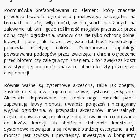
Podmurówka prefabrykowana to element, który znacznie
przedłuża trwałość ogrodzenia panelowego, szczególnie na
terenach o dużej wilgotności, w miejscach narażonych na
zalewanie lub tam, gdzie roślinność mogłaby przerastać przez
dolną część ogrodzenia. Stanowi ona nie tylko ochronę dolnej
krawędzi paneli, ale także zwiększa stabilność konstrukcji i
poprawia estetykę całości. Podmurówka zapobiega
powstawaniu podkopów przez zwierzęta i chroni ogrodzenie
przed błotem czy zalegającym śniegiem. Choć zwiększa koszt
inwestycji, jej obecność znacząco obniża koszty późniejszej
eksploatacji.
Równie ważne są systemowe akcesoria, takie jak obejmy,
zaślepki do słupków, stopki montażowe, dystanse czy łączniki.
Akcesoria dopasowane do konkretnego modelu paneli
zapewniają łatwy montaż, trwałość połączeń i nienaganny
wygląd ogrodzenia. W przypadku akcesoriów uniwersalnych
często pojawiają się problemy z dopasowaniem, co prowadzi
do luzów, korozji lub obniżenia stabilności konstrukcji.
Systemowe rozwiązania są również bardziej estetyczne, a ich
montaż jest szybszy i pewniejszy. Inwestycja w kompletny