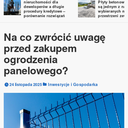
nieruchomości dla
Płyty betonowe 
deweloperów a długie
są jednym z naj
procedury kredytowe –
wybieranych ma
porównanie rozwiązań
przestrzeni zew
Na co zwrócić uwagę
przed zakupem
ogrodzenia
panelowego?
24 listopada 2025
Inwestycje i Gospodarka