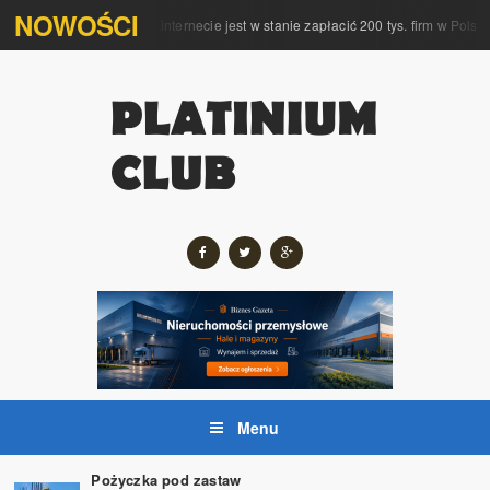
NOWOŚCI
mpleksową obsługę w internecie jest w stanie zapłacić 200 tys. firm w Polsce
Menu
Pożyczka pod zastaw