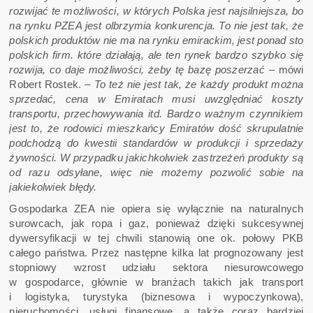
rozwijać te możliwości, w których Polska jest najsilniejsza, bo
na rynku PZEA jest olbrzymia konkurencja. To nie jest tak, że
polskich produktów nie ma na rynku emirackim, jest ponad sto
polskich firm. które działają, ale ten rynek bardzo szybko się
rozwija, co daje możliwości, żeby tę bazę poszerzać –
mówi
Robert Rostek. –
To też nie jest tak, że każdy produkt można
sprzedać, cena w Emiratach musi uwzględniać koszty
transportu, przechowywania itd. Bardzo ważnym czynnikiem
jest to, że rodowici mieszkańcy Emiratów dość skrupulatnie
podchodzą do kwestii standardów w produkcji i sprzedaży
żywności. W przypadku jakichkolwiek zastrzeżeń produkty są
od razu odsyłane, więc nie możemy pozwolić sobie na
jakiekolwiek błędy.
Gospodarka ZEA nie opiera się wyłącznie na naturalnych
surowcach, jak ropa i gaz, ponieważ dzięki sukcesywnej
dywersyfikacji w tej chwili stanowią one ok. połowy PKB
całego państwa. Przez następne kilka lat prognozowany jest
stopniowy wzrost udziału sektora niesurowcowego
w gospodarce, głównie w branżach takich jak transport
i logistyka, turystyka (biznesowa i wypoczynkowa),
nieruchomości, usługi finansowe, a także coraz bardziej