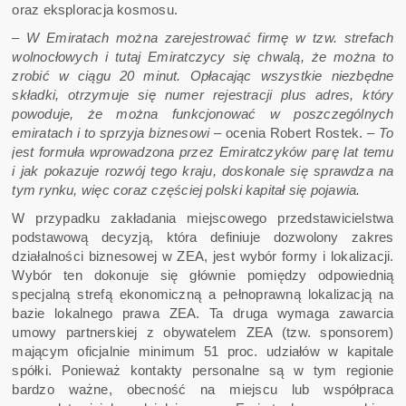
oraz eksploracja kosmosu.
–
W Emiratach można zarejestrować firmę w tzw. strefach
wolnocłowych i tutaj Emiratczycy się chwalą, że można to
zrobić w ciągu 20 minut. Opłacając wszystkie niezbędne
składki, otrzymuje się numer rejestracji plus adres, który
powoduje, że można funkcjonować w poszczególnych
emiratach i to sprzyja biznesowi –
ocenia Robert Rostek. –
To
jest formuła wprowadzona przez Emiratczyków parę lat temu
i jak pokazuje rozwój tego kraju, doskonale się sprawdza na
tym rynku, więc coraz częściej polski kapitał się pojawia.
W przypadku zakładania miejscowego przedstawicielstwa
podstawową decyzją, która definiuje dozwolony zakres
działalności biznesowej w ZEA, jest wybór formy i lokalizacji.
Wybór ten dokonuje się głównie pomiędzy odpowiednią
specjalną strefą ekonomiczną a pełnoprawną lokalizacją na
bazie lokalnego prawa ZEA. Ta druga wymaga zawarcia
umowy partnerskiej z obywatelem ZEA (tzw. sponsorem)
mającym oficjalnie minimum 51 proc. udziałów w kapitale
spółki. Ponieważ kontakty personalne są w tym regionie
bardzo ważne, obecność na miejscu lub współpraca