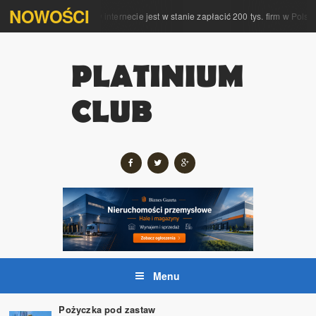
NOWOŚCI
mpleksową obsługę w internecie jest w stanie zapłacić 200 tys. firm w Polsce
Menu
Pożyczka pod zastaw