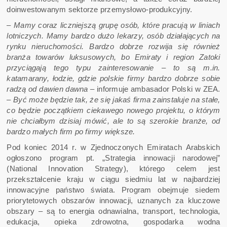
doinwestowanym sektorze przemysłowo-produkcyjny.
–
Mamy coraz liczniejszą grupę osób, które pracują w liniach
lotniczych. Mamy bardzo dużo lekarzy, osób działających na
rynku nieruchomości. Bardzo dobrze rozwija się również
branża towarów luksusowych, bo Emiraty i region Zatoki
przyciągają tego typu zainteresowanie – to są m.in.
katamarany, łodzie, gdzie polskie firmy bardzo dobrze sobie
radzą od dawien dawna –
informuje ambasador Polski w ZEA.
–
Być może będzie tak, że się jakaś firma zainstaluje na stałe,
co będzie początkiem ciekawego nowego projektu, o którym
nie chciałbym dzisiaj mówić, ale to są szerokie branże, od
bardzo małych firm po firmy większe.
Pod koniec 2014 r. w Zjednoczonych Emiratach Arabskich
ogłoszono program pt. „Strategia innowacji narodowej”
(National Innovation Strategy), którego celem jest
przekształcenie kraju w ciągu siedmiu lat w najbardziej
innowacyjne państwo świata. Program obejmuje siedem
priorytetowych obszarów innowacji, uznanych za kluczowe
obszary – są to energia odnawialna, transport, technologia,
edukacja, opieka zdrowotna, gospodarka wodna