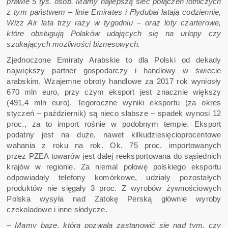
prawie 5 tys. osób. Mamy najlepszą sieć połączeń lotniczych
z tym państwem – linie Emirates i Flydubai latają codziennie,
Wizz Air lata trzy razy w tygodniu – oraz loty czarterowe,
które obsługują Polaków udających się na urlopy czy
szukających możliwości biznesowych.
Zjednoczone Emiraty Arabskie to dla Polski od dekady
największy partner gospodarczy i handlowy w świecie
arabskim. Wzajemne obroty handlowe za 2017 rok wyniosły
670 mln euro, przy czym eksport jest znacznie większy
(491,4 mln euro). Tegoroczne wyniki eksportu (za okres
styczeń – październik) są nieco słabsze – spadek wynosi 12
proc., za to import rośnie w podobnym tempie. Eksport
podatny jest na duże, nawet kilkudziesięcioprocentowe
wahania z roku na rok. Ok. 75 proc. importowanych
przez PZEA towarów jest dalej reeksportowana do sąsiednich
krajów w regionie. Za niemal połowę polskiego eksportu
odpowiadały telefony komórkowe, udziały pozostałych
produktów nie sięgały 3 proc. Z wyrobów żywnościowych
Polska wysyła nad Zatokę Perską głównie wyroby
czekoladowe i inne słodycze.
–
Mamy bazę, która pozwala zastanowić się nad tym, czy