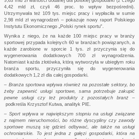
9,63 mld zł wartości dodanej dla polskiej gospodarki (z czego
4,42 mld zł, czyli 46 proc. to wpływ bezpośredni).
Utrzymywała też 109 tys. miejsc pracy i wypłaciła w sumie
2,98 mld zł wynagrodzeń – pokazuje nowy raport Polskiego
Instytutu Ekonomicznego „Polski rynek sportu”.
Wynika z niego, że na każde 100 miejsc pracy w branży
sportowej przypada kolejnych 60 w branżach powiązanych, a
każde zarobione w sporcie 1 tys. zł przyczynia się do
wygenerowania dodatkowych 700 zł wynagrodzenia.
Natomiast każda złotówka, którą wytworzyła w ubiegłym roku
branża sportu, przyczyniła się do wygenerowania
dodatkowych 1,2 zł dla całej gospodarki.
–
Branża sportowa wpływa również na pozostałe sektory, bo
żeby zapewnić usługi sportowe, sama potrzebuje zakupić
pewne usługi czy też produkty z pozostałych branż
–
podkreśla Krzysztof Kutwa, analityk PIE.
– Sport wpływa w największym stopniu na usługi związane
z najmem nieruchomości, bo różne dyscypliny czy zawody
sportowe muszą się gdzieś odbywać, ale także na usługi
ochroniarskie. To jest jedna z gałęzi gospodarki, która na