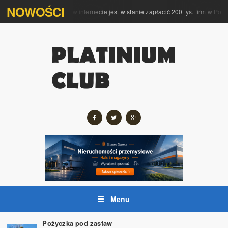
NOWOŚCI
kompleksową obsługę w internecie jest w stanie zapłacić 200 tys. firm w Polsce
Menu
Pożyczka pod zastaw