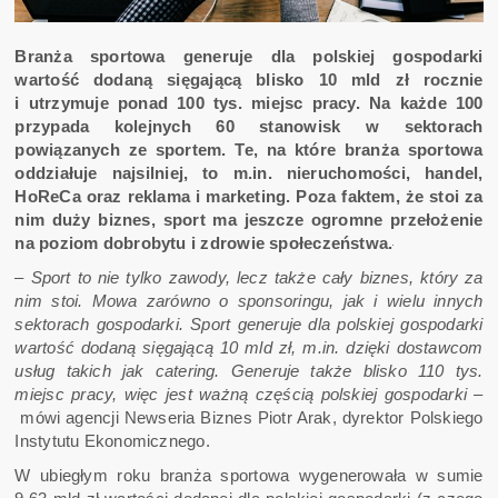
Branża sportowa generuje dla polskiej gospodarki
wartość dodaną sięgającą blisko 10 mld zł rocznie
i utrzymuje ponad 100 tys. miejsc pracy. Na każde 100
przypada kolejnych 60 stanowisk w sektorach
powiązanych ze sportem. Te, na które branża sportowa
oddziałuje najsilniej, to m.in. nieruchomości, handel,
HoReCa oraz reklama i marketing. Poza faktem, że stoi za
nim duży biznes, sport ma jeszcze ogromne przełożenie
na poziom dobrobytu i zdrowie społeczeństwa.
–
Sport to nie tylko zawody, lecz także cały biznes, który za
nim stoi. Mowa zarówno o sponsoringu, jak i wielu innych
sektorach gospodarki. Sport generuje dla polskiej gospodarki
wartość dodaną sięgającą 10 mld zł, m.in. dzięki dostawcom
usług takich jak catering. Generuje także blisko 110 tys.
miejsc pracy, więc jest ważną częścią polskiej gospodarki
–
mówi agencji Newseria Biznes Piotr Arak, dyrektor Polskiego
Instytutu Ekonomicznego.
W ubiegłym roku branża sportowa wygenerowała w sumie