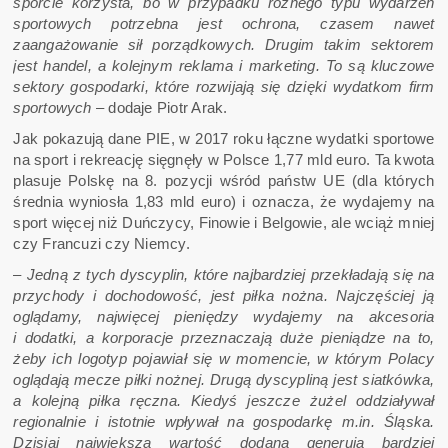
sporcie korzysta, bo w przypadku różnego typu wydarzeń
sportowych potrzebna jest ochrona, czasem nawet
zaangażowanie sił porządkowych. Drugim takim sektorem
jest handel, a kolejnym reklama i marketing. To są kluczowe
sektory gospodarki, które rozwijają się dzięki wydatkom firm
sportowych
– dodaje Piotr Arak.
Jak pokazują dane PIE, w 2017 roku łączne wydatki sportowe
na sport i rekreację sięgnęły w Polsce 1,77 mld euro. Ta kwota
plasuje Polskę na 8. pozycji wśród państw UE (dla których
średnia wyniosła 1,83 mld euro) i oznacza, że wydajemy na
sport więcej niż Duńczycy, Finowie i Belgowie, ale wciąż mniej
czy Francuzi czy Niemcy.
–
Jedną z tych dyscyplin, które najbardziej przekładają się na
przychody i dochodowość, jest piłka nożna. Najczęściej ją
oglądamy, najwięcej pieniędzy wydajemy na akcesoria
i dodatki, a korporacje przeznaczają duże pieniądze na to,
żeby ich logotyp pojawiał się w momencie, w którym Polacy
oglądają mecze piłki nożnej. Drugą dyscypliną jest siatkówka,
a kolejną piłka ręczna. Kiedyś jeszcze żużel oddziaływał
regionalnie i istotnie wpływał na gospodarkę m.in. Śląska.
Dzisiaj największą wartość dodaną generują bardziej