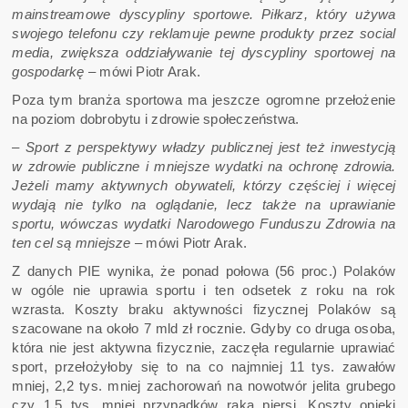
mainstreamowe dyscypliny sportowe. Piłkarz, który używa
swojego telefonu czy reklamuje pewne produkty przez social
media, zwiększa oddziaływanie tej dyscypliny sportowej na
gospodarkę
– mówi Piotr Arak.
Poza tym branża sportowa ma jeszcze ogromne przełożenie
na poziom dobrobytu i zdrowie społeczeństwa.
– Sport z perspektywy władzy publicznej jest też inwestycją
w zdrowie publiczne i mniejsze wydatki na ochronę zdrowia.
Jeżeli mamy aktywnych obywateli, którzy częściej i więcej
wydają nie tylko na oglądanie, lecz także na uprawianie
sportu, wówczas wydatki Narodowego Funduszu Zdrowia na
ten cel są mniejsze
– mówi Piotr Arak.
Z danych PIE wynika, że ponad połowa (56 proc.) Polaków
w ogóle nie uprawia sportu i ten odsetek z roku na rok
wzrasta. Koszty braku aktywności fizycznej Polaków są
szacowane na około 7 mld zł rocznie. Gdyby co druga osoba,
która nie jest aktywna fizycznie, zaczęła regularnie uprawiać
sport, przełożyłoby się to na co najmniej 11 tys. zawałów
mniej, 2,2 tys. mniej zachorowań na nowotwór jelita grubego
czy 1,5 tys. mniej przypadków raka piersi. Koszty opieki