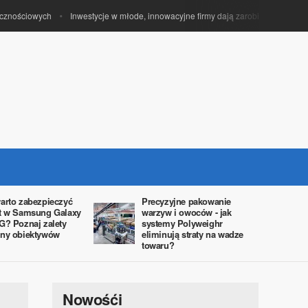
ościowych
Inwestycje w młode, innowacyjne firmy dają zarobić funduszom ventu
arto zabezpieczyć
Precyzyjne pakowanie
t w Samsung Galaxy
warzyw i owoców - jak
G? Poznaj zalety
systemy Polyweighr
ny obiektywów
eliminują straty na wadze
towaru?
Nowośći