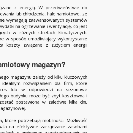
ązane z energią. W przeciwieństwie do
wania lub chłodzenia, hale namiotowe, ze
o nie wymagają zaawansowanych systemów
ydatki na ogrzewanie i wentylację, co jest
ących w różnych strefach klimatycznych.
ne w sposób umożliwiający wykorzystanie
iża koszty związane z zużyciem energii
namiotowy magazyn?
nego magazynu zależy od kilku kluczowych
idealnym rozwiązaniem dla firm, które
 okres lub w odpowiedzi na sezonowe
ałego budynku może być zbyt kosztowna i
ostać postawiona w zaledwie kilka dni,
magazynowej.
 które potrzebują mobilności. Możliwość
zwala na efektywne zarządzanie zasobami
branżach o zmiennym zapotrzebowaniu na