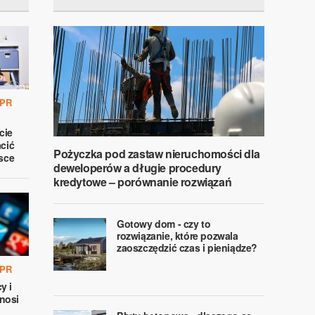
 PR
cie
acić
Pożyczka pod zastaw nieruchomości dla
lsce
deweloperów a długie procedury
kredytowe – porównanie rozwiązań
Gotowy dom - czy to
rozwiązanie, które pozwala
zaoszczędzić czas i pieniądze?
 PR
y i
nosi