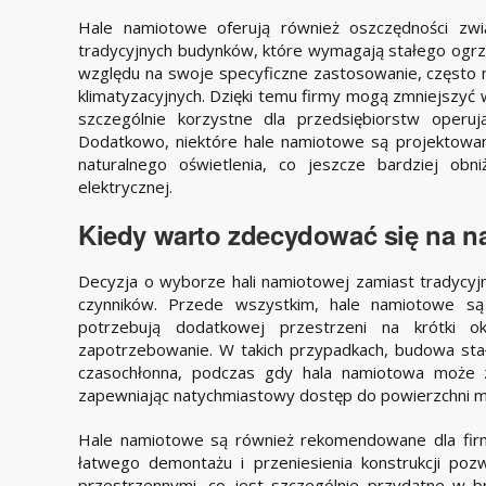
Hale namiotowe oferują również oszczędności zwi
tradycyjnych budynków, które wymagają stałego ogrze
względu na swoje specyficzne zastosowanie, częst
klimatyzacyjnych. Dzięki temu firmy mogą zmniejszyć w
szczególnie korzystne dla przedsiębiorstw operuj
Dodatkowo, niektóre hale namiotowe są projektowa
naturalnego oświetlenia, co jeszcze bardziej obn
elektrycznej.
Kiedy warto zdecydować się na 
Decyzja o wyborze hali namiotowej zamiast tradycyj
czynników. Przede wszystkim, hale namiotowe są 
potrzebują dodatkowej przestrzeni na krótki
zapotrzebowanie. W takich przypadkach, budowa st
czasochłonna, podczas gdy hala namiotowa może z
zapewniając natychmiastowy dostęp do powierzchni 
Hale namiotowe są również rekomendowane dla firm,
łatwego demontażu i przeniesienia konstrukcji po
przestrzennymi, co jest szczególnie przydatne w 