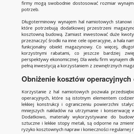
firmy mogą swobodnie dostosować rozmiar wynajmo
potrzeb.
Długoterminowy wynajem hal namiotowych stanowi na
które potrzebują dodatkowej przestrzeni magazyno
kosztowną budową. Zamiast inwestować duże kwoty 
przeznaczyć środki na inne cele operacyjne, a hala na
funkcjonalny obiekt magazynowy. Co więcej, dług
korzystnymi rabatami, co jeszcze bardziej zwię
perspektywy ekonomicznej. Dla wielu firm wynajem dł
pełną inwestycją a korzystaniem z zewnętrznych mag
Obniżenie kosztów operacyjnych d
Korzystanie z hal namiotowych pozwala przedsięb
operacyjnych, które są istotnym elementem codzien
lekkiej konstrukcji i ograniczeniu powierzchni st
mniejszych nakładów na utrzymanie i konserwację 
Dodatkowo, materiały wykorzystywane do budowy
sztuczne i lekkie stopy metali, są odporne na zmien
ryzyko kosztownych napraw i konieczności regularnej r