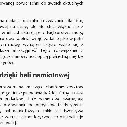
wanej powierzchni do swoich aktualnych
tomiast opłacalne rozwiązanie dla firm,
wej na stałe, ale nie chcą wiązać się z
w infrastrukturę, przedsiębiorstwa mogą
miotowa spełnia swoje zadanie jako w pełni
oterminowy wynajem często wiąże się z
ksza atrakcyjność tego rozwiązania z
ugoterminowy jest opcją pośrednią między
azynów.
zięki hali namiotowej
iorstwom na znaczące obniżenie kosztów
nego funkcjonowania każdej firmy. Dzięki
ałych budynków, hale namiotowe wymagają
w porównaniu do budynków tradycyjnych.
 hal namiotowych, takie jak tworzywa
ne warunki atmosferyczne, co minimalizuje
enowacji.