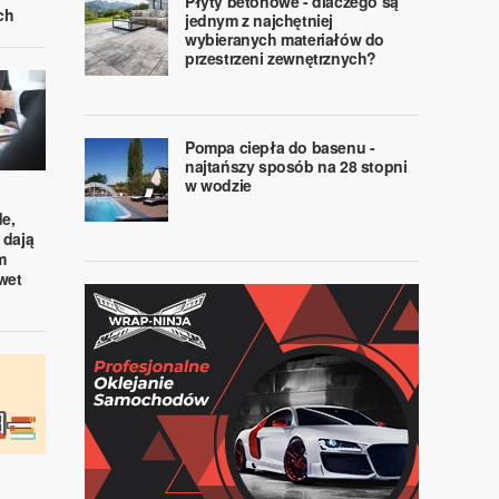
Płyty betonowe - dlaczego są
ch
jednym z najchętniej
wybieranych materiałów do
przestrzeni zewnętrznych?
Pompa ciepła do basenu -
najtańszy sposób na 28 stopni
w wodzie
e,
 dają
m
wet