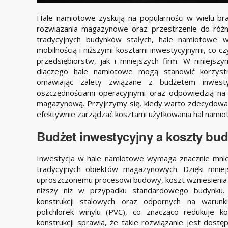
Hale namiotowe zyskują na popularności w wielu bra
rozwiązania magazynowe oraz przestrzenie do róż
tradycyjnych budynków stałych, hale namiotowe w
mobilnością i niższymi kosztami inwestycyjnymi, co cz
przedsiębiorstw, jak i mniejszych firm. W niniejsz
dlaczego hale namiotowe mogą stanowić korzys
omawiając zalety związane z budżetem inwest
oszczędnościami operacyjnymi oraz odpowiedzią na
magazynową. Przyjrzymy się, kiedy warto zdecydować 
efektywnie zarządzać kosztami użytkowania hal namio
Budżet inwestycyjny a koszty bu
Inwestycja w hale namiotowe wymaga znacznie mnie
tradycyjnych obiektów magazynowych. Dzięki mniej
uproszczonemu procesowi budowy, koszt wzniesienia
niższy niż w przypadku standardowego budynku. 
konstrukcji stalowych oraz odpornych na warunki
polichlorek winylu (PVC), co znacząco redukuje ko
konstrukcji sprawia, że takie rozwiązanie jest dostę