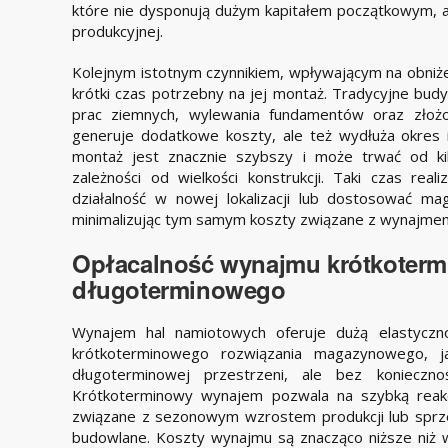
które nie dysponują dużym kapitałem początkowym, 
produkcyjnej.
Kolejnym istotnym czynnikiem, wpływającym na obniże
krótki czas potrzebny na jej montaż. Tradycyjne b
prac ziemnych, wylewania fundamentów oraz złożo
generuje dodatkowe koszty, ale też wydłuża okres 
montaż jest znacznie szybszy i może trwać od kil
zależności od wielkości konstrukcji. Taki czas real
działalność w nowej lokalizacji lub dostosować 
minimalizując tym samym koszty związane z wynajme
Opłacalność wynajmu krótkoterm
długoterminowego
Wynajem hal namiotowych oferuje dużą elastyczno
krótkoterminowego rozwiązania magazynowego, ja
długoterminowej przestrzeni, ale bez konieczn
Krótkoterminowy wynajem pozwala na szybką reak
związane z sezonowym wzrostem produkcji lub sprze
budowlane. Koszty wynajmu są znacząco niższe niż 