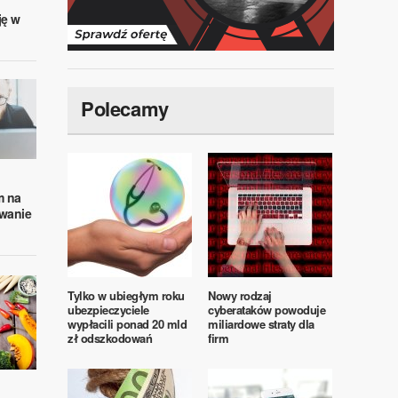
ję w
Polecamy
m na
wanie
Tylko w ubiegłym roku
Nowy rodzaj
ubezpieczyciele
cyberataków powoduje
wypłacili ponad 20 mld
miliardowe straty dla
zł odszkodowań
firm