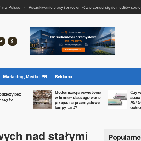
w Polsce
Poszukiwanie pracy i pracowników przenosi się do mediów społeczn
Marketing, Media i PR
Reklama
Modernizacja oświetlenia
Czy w
odzieży bez
w firmie - dlaczego warto
apara
 czy to
przejść na przemysłowe
A57 5
lampy LED?
ochro
wych nad stałymi
Popularne