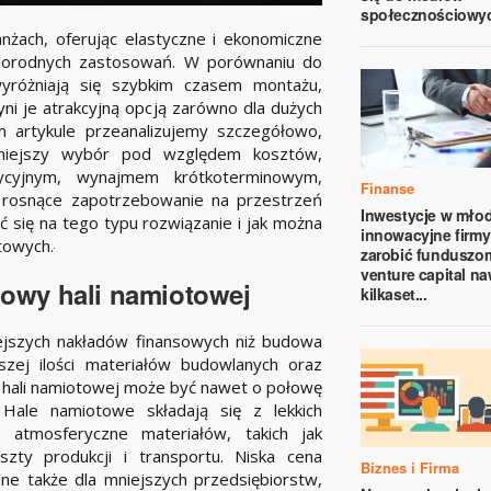
społecznościowy
nżach, oferując elastyczne i ekonomiczne
norodnych zastosowań. W porównaniu do
yróżniają się szybkim czasem montażu,
yni je atrakcyjną opcją zarówno dla dużych
ym artykule przeanalizujemy szczegółowo,
tniejszy wybór pod względem kosztów,
ycyjnym, wynajmem krótkoterminowym,
Finanse
 rosnące zapotrzebowanie na przestrzeń
Inwestycje w młod
się na tego typu rozwiązanie i jak można
innowacyjne firmy
towych.
zarobić funduszo
venture capital na
dowy hali namiotowej
kilkaset...
jszych nakładów finansowych niż budowa
szej ilości materiałów budowlanych oraz
 hali namiotowej może być nawet o połowę
Hale namiotowe składają się z lekkich
 atmosferyczne materiałów, takich jak
szty produkcji i transportu. Niska cena
Biznes i Firma
pne także dla mniejszych przedsiębiorstw,