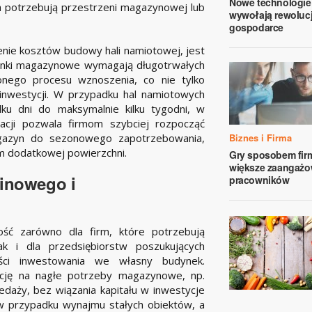
Nowe technologie
a potrzebują przestrzeni magazynowej lub
wywołają rewoluc
gospodarce
nie kosztów budowy hali namiotowej, jest
udynki magazynowe wymagają długotrwałych
nego procesu wznoszenia, co nie tylko
inwestycji. W przypadku hal namiotowych
ku dni do maksymalnie kilku tygodni, w
izacji pozwala firmom szybciej rozpocząć
magazyn do sezonowego zapotrzebowania,
Biznes i Firma
m dodatkowej powierzchni.
Gry sposobem fir
większe zaangażo
inowego i
pracowników
ść zarówno dla firm, które potrzebują
k i dla przedsiębiorstw poszukujących
ości inwestowania we własny budynek.
cję na nagłe potrzeby magazynowe, np.
daży, bez wiązania kapitału w inwestycje
w przypadku wynajmu stałych obiektów, a