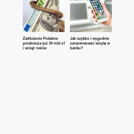
Zadłużenie Polaków
Jak szybko i wygodnie
przekracza już 34 mld zł
zarezerwować wizytę w
i wciąż rośnie
banku?